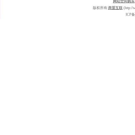
网站空间购买
版权所有:
商盟互联
(http:/
ICP备