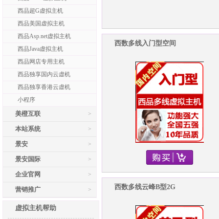
西品超G虚拟主机
西品美国虚拟主机
西品Asp.net虚拟主机
西数多线入门型空间
西品Java虚拟主机
西品网店专用主机
西品独享国内云虚机
西品独享香港云虚机
小程序
美橙互联
>
本站系统
>
景安
>
景安国际
>
企业官网
>
西数多线云峰B型2G
营销推广
>
虚拟主机帮助