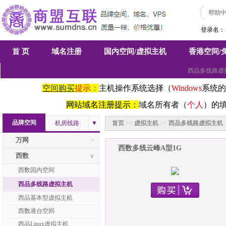
帮助
登录名：
首 页
域名注册
国内空间/虚拟主机
香港空间/
西品多线路虚
空间购买
提示：
主机操作系统选择（
Windows
系统的
网站域名注册提示：
域名所有者（
个人
）的
品牌空间
机房线路
▼
首页
>>
虚拟主机
>>
西品多线路虚拟主机
万网
>
西数多线云峰A型1G
西数
∨
西数国内空间
西品多线路虚拟主机
西品基本型虚拟主机
西数港台空间
西品Linux虚拟主机