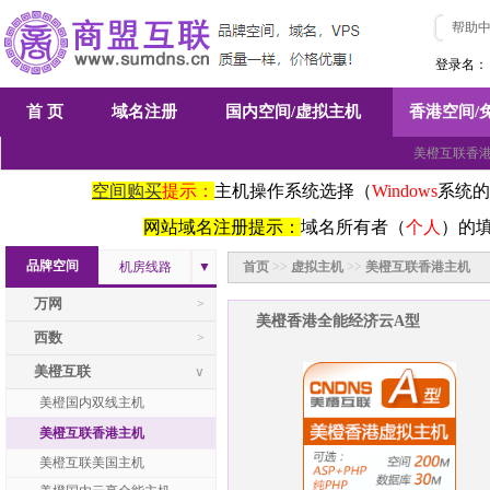
帮助
登录名：
首 页
域名注册
国内空间/虚拟主机
香港空间/
美橙互联香港
空间购买
提示：
主机操作系统选择（
Windows
系统的
网站域名注册提示：
域名所有者（
个人
）的
品牌空间
机房线路
▼
首页
>>
虚拟主机
>>
美橙互联香港主机
万网
>
美橙香港全能经济云A型
西数
>
美橙互联
∨
美橙国内双线主机
美橙互联香港主机
美橙互联美国主机